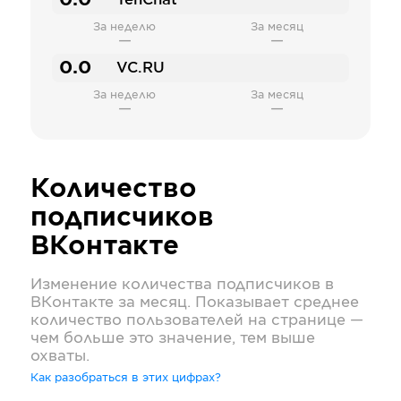
0.0
TenChat
За неделю
За месяц
—
—
0.0
VC.RU
За неделю
За месяц
—
—
Количество
подписчиков
ВКонтакте
Изменение количества подписчиков в
ВКонтакте
за месяц. Показывает среднее
количество пользователей на странице —
чем больше это значение, тем выше
охваты.
Как разобраться в этих цифрах?