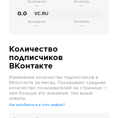
За неделю
За месяц
—
—
0.0
VC.RU
За неделю
За месяц
—
—
Количество
подписчиков
ВКонтакте
Изменение количества подписчиков в
ВКонтакте
за месяц. Показывает среднее
количество пользователей на странице —
чем больше это значение, тем выше
охваты.
Как разобраться в этих цифрах?