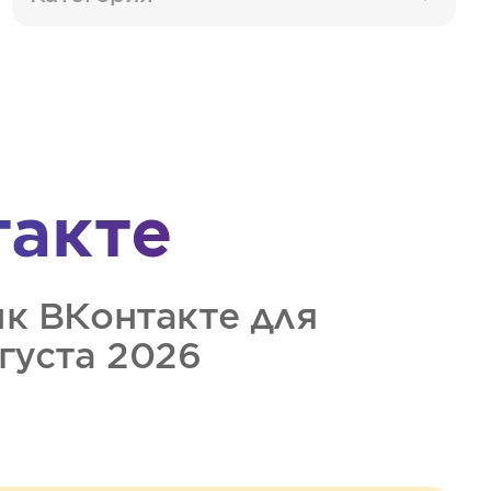
такте
ик
ВКонтакте
для
вгуста 2026