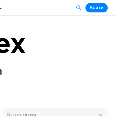
а
Войти
ex
n
Категория