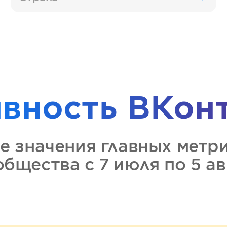
ивность
ВКон
е значения главных метр
ообщества
с 7 июля по 5 а