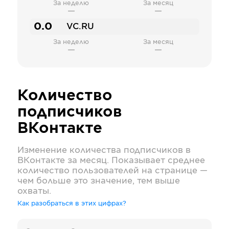
За неделю
За месяц
—
—
0.0
VC.RU
За неделю
За месяц
—
—
Количество
подписчиков
ВКонтакте
Изменение количества подписчиков в
ВКонтакте
за месяц. Показывает среднее
количество пользователей на странице —
чем больше это значение, тем выше
охваты.
Как разобраться в этих цифрах?