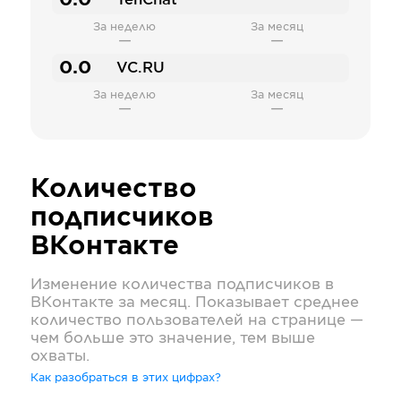
0.0
TenChat
За неделю
За месяц
—
—
0.0
VC.RU
За неделю
За месяц
—
—
Количество
подписчиков
ВКонтакте
Изменение количества подписчиков в
ВКонтакте
за месяц. Показывает среднее
количество пользователей на странице —
чем больше это значение, тем выше
охваты.
Как разобраться в этих цифрах?