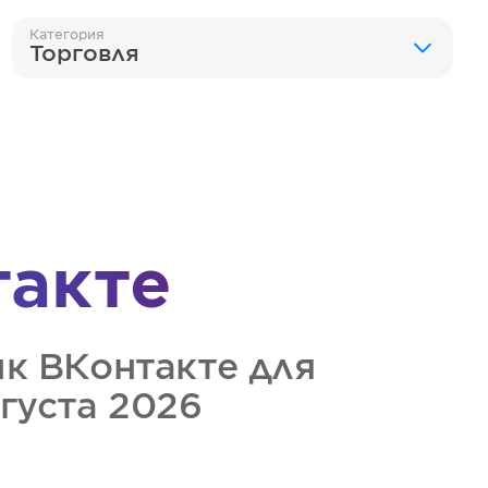
Категория
Торговля
такте
ик
ВКонтакте
для
вгуста 2026