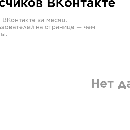
исчиков
ВКонтакте
в
ВКонтакте
за месяц.
зователей на странице — чем
ты.
Нет д