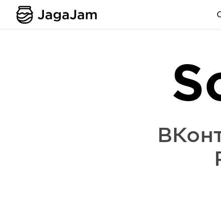
S
ВКон