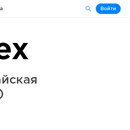
а
Войти
ex
айская
)