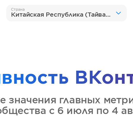
Страна
Китайская Республика (Тайвань)
ивность
ВКон
е значения главных метр
общества
с 6 июля по 4 а