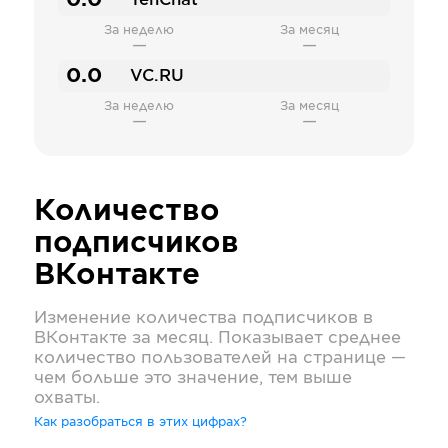
0.0
TenChat
За неделю
За месяц
—
—
0.0
VC.RU
За неделю
За месяц
—
—
Количество
подписчиков
ВКонтакте
Изменение количества подписчиков в
ВКонтакте
за месяц. Показывает среднее
количество пользователей на странице —
чем больше это значение, тем выше
охваты.
Как разобраться в этих цифрах?