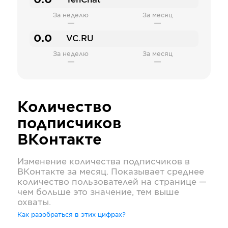
0.0
TenChat
За неделю
За месяц
—
—
0.0
VC.RU
За неделю
За месяц
—
—
Количество
подписчиков
ВКонтакте
Изменение количества подписчиков в
ВКонтакте
за месяц. Показывает среднее
количество пользователей на странице —
чем больше это значение, тем выше
охваты.
Как разобраться в этих цифрах?