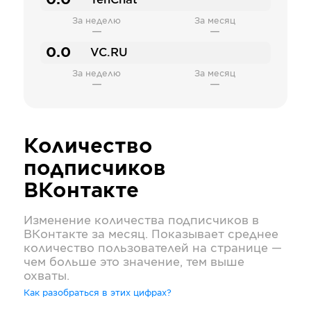
0.0
TenChat
За неделю
За месяц
—
—
0.0
VC.RU
За неделю
За месяц
—
—
Количество
подписчиков
ВКонтакте
Изменение количества подписчиков в
ВКонтакте
за месяц. Показывает среднее
количество пользователей на странице —
чем больше это значение, тем выше
охваты.
Как разобраться в этих цифрах?