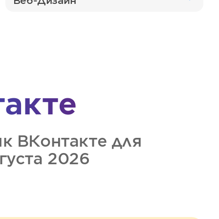
Веб-Дизайн
такте
ик
ВКонтакте
для
вгуста 2026