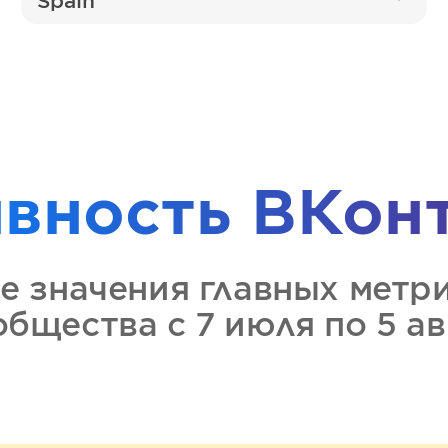
Spain
ивность
ВКон
е значения главных метр
ообщества
с 7 июля по 5 а