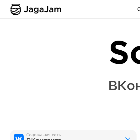
S
ВКо
Социальная сеть