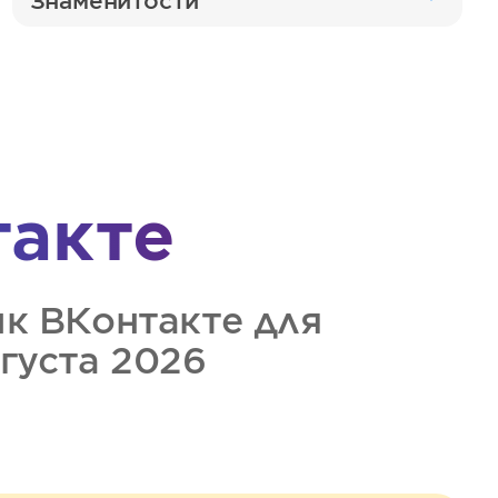
Знаменитости
такте
ик
ВКонтакте
для
вгуста 2026