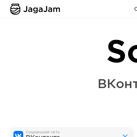
S
ВКон
Социальная сеть