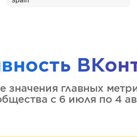
Spain
ивность
ВКон
е значения главных метр
общества
с 6 июля по 4 а