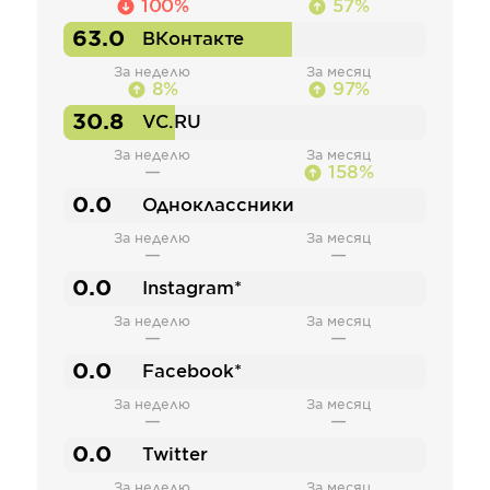
100%
57%
63.0
ВКонтакте
За неделю
За месяц
8%
97%
30.8
VC.RU
За неделю
За месяц
—
158%
0.0
Одноклассники
За неделю
За месяц
—
—
0.0
Instagram*
За неделю
За месяц
—
—
0.0
Facebook*
За неделю
За месяц
—
—
0.0
Twitter
За неделю
За месяц