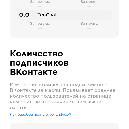
За неделю
За месяц
—
—
0.0
TenChat
За неделю
За месяц
—
—
Количество
подписчиков
ВКонтакте
Изменение количества подписчиков в
ВКонтакте
за месяц. Показывает среднее
количество пользователей на странице —
чем больше это значение, тем выше
охваты.
Как разобраться в этих цифрах?