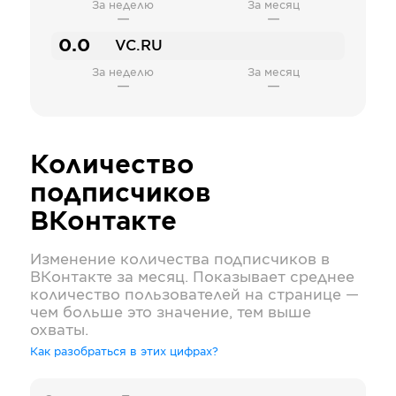
За неделю
За месяц
—
—
0.0
VC.RU
За неделю
За месяц
—
—
Количество
подписчиков
ВКонтакте
Изменение количества подписчиков в
ВКонтакте
за месяц. Показывает среднее
количество пользователей на странице —
чем больше это значение, тем выше
охваты.
Как разобраться в этих цифрах?