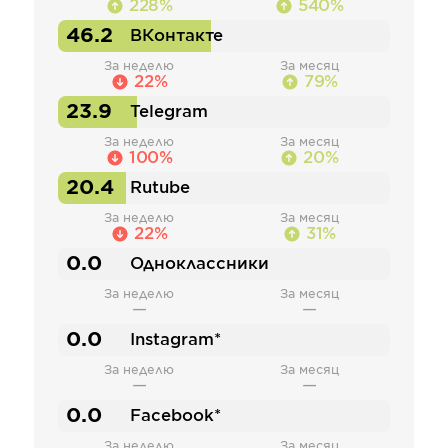
228%
540%
46.2
ВКонтакте
За неделю
За месяц
22%
79%
23.9
Telegram
За неделю
За месяц
100%
20%
20.4
Rutube
За неделю
За месяц
22%
31%
0.0
Одноклассники
За неделю
За месяц
—
—
0.0
Instagram*
За неделю
За месяц
—
—
0.0
Facebook*
За неделю
За месяц