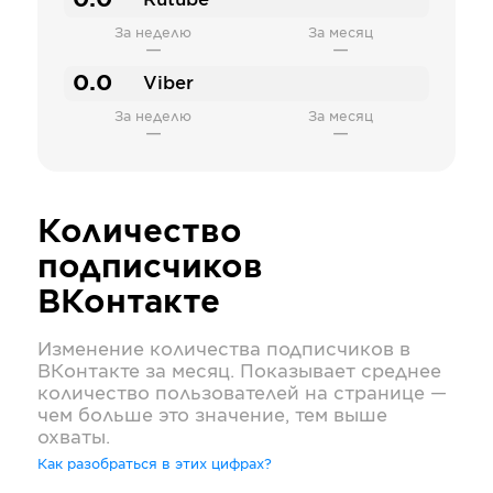
0.0
Rutube
За неделю
За месяц
—
—
0.0
Viber
За неделю
За месяц
—
—
Количество
подписчиков
ВКонтакте
Изменение количества подписчиков в
ВКонтакте
за месяц. Показывает среднее
количество пользователей на странице —
чем больше это значение, тем выше
охваты.
Как разобраться в этих цифрах?