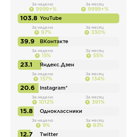
За неделю
За месяц
9999+%
9999+%
103.8
YouTube
За неделю
За месяц
97%
330%
39.9
ВКонтакте
За неделю
За месяц
15%
55%
23.1
Яндекс.Дзен
За неделю
За месяц
157%
134%
20.6
Instagram*
За неделю
За месяц
1012%
391%
15.8
Одноклассники
За неделю
За месяц
9%
83%
12.7
Twitter