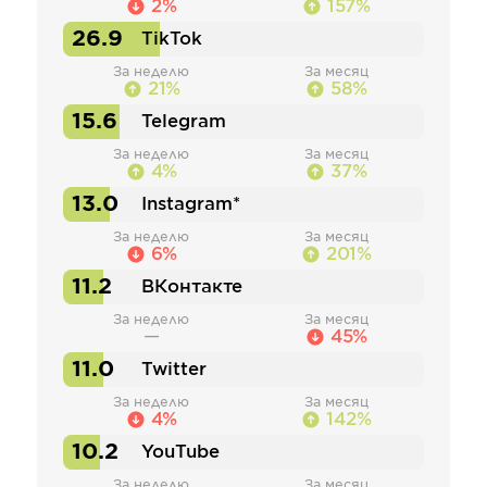
2%
157%
26.9
TikTok
За неделю
За месяц
21%
58%
15.6
Telegram
За неделю
За месяц
4%
37%
13.0
Instagram*
За неделю
За месяц
6%
201%
11.2
ВКонтакте
За неделю
За месяц
—
45%
11.0
Twitter
За неделю
За месяц
4%
142%
10.2
YouTube
За неделю
За месяц