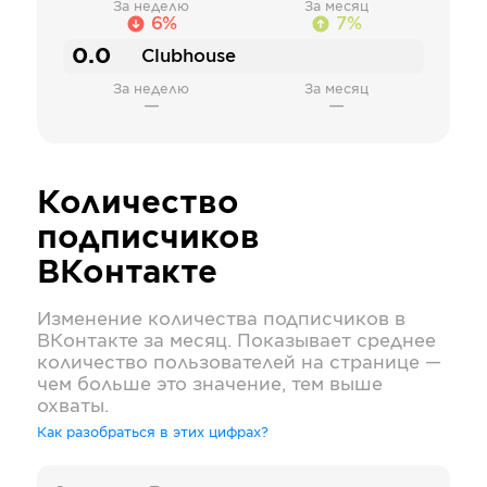
За неделю
За месяц
6%
7%
0.0
Clubhouse
За неделю
За месяц
—
—
Количество
подписчиков
ВКонтакте
Изменение количества подписчиков в
ВКонтакте
за месяц. Показывает среднее
количество пользователей на странице —
чем больше это значение, тем выше
охваты.
Как разобраться в этих цифрах?