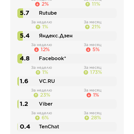
2%
11%
5.7
Rutube
За неделю
За месяц
1%
21%
5.4
Яндекс.Дзен
За неделю
За месяц
12%
5%
4.8
Facebook*
За неделю
За месяц
1%
173%
1.6
VC.RU
За неделю
За месяц
23%
1%
1.2
Viber
За неделю
За месяц
6%
28%
0.4
TenChat