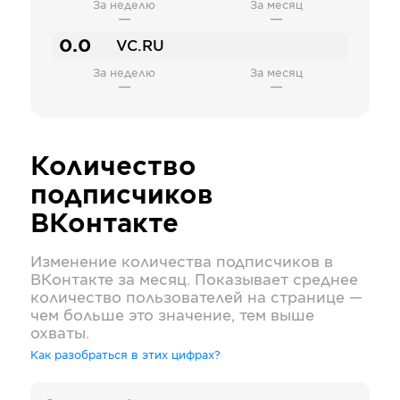
За неделю
За месяц
—
—
0.0
VC.RU
За неделю
За месяц
—
—
Количество
подписчиков
ВКонтакте
Изменение количества подписчиков в
ВКонтакте
за месяц. Показывает среднее
количество пользователей на странице —
чем больше это значение, тем выше
охваты.
Как разобраться в этих цифрах?