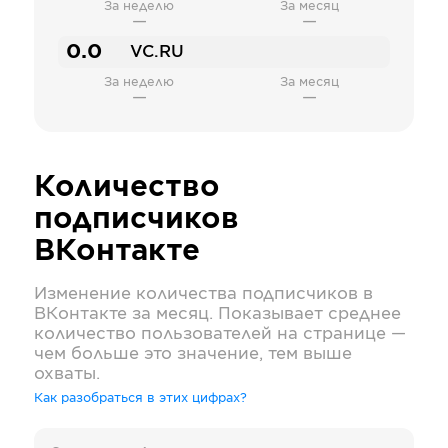
За неделю
За месяц
—
—
0.0
VC.RU
За неделю
За месяц
—
—
Количество
подписчиков
ВКонтакте
Изменение количества подписчиков в
ВКонтакте
за месяц. Показывает среднее
количество пользователей на странице —
чем больше это значение, тем выше
охваты.
Как разобраться в этих цифрах?