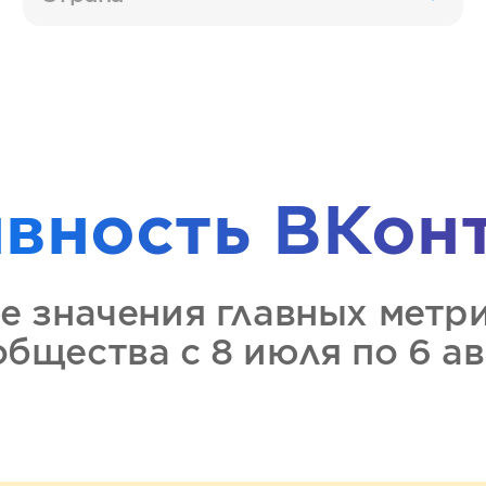
ивность
ВКон
е значения главных метр
ообщества
с 8 июля по 6 а