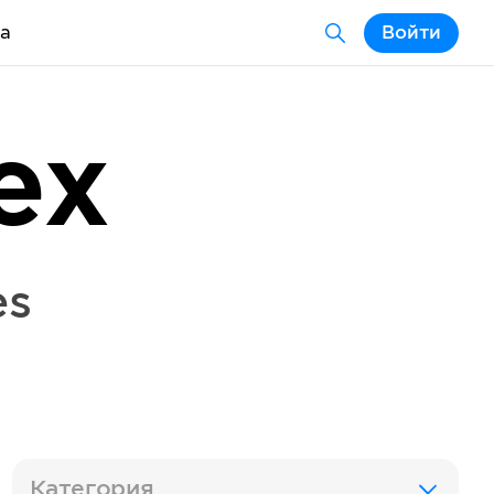
а
Войти
ex
es
Категория