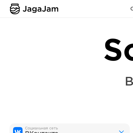
S
В
Социальная сеть