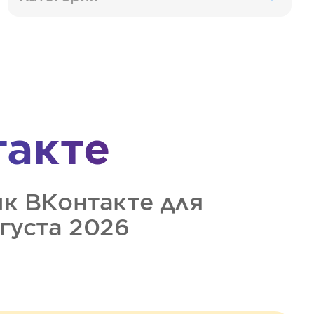
такте
ик
ВКонтакте
для
вгуста 2026