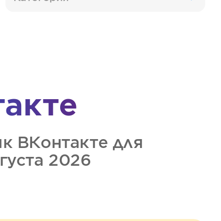
такте
ик
ВКонтакте
для
вгуста 2026