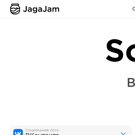
S
В
Социальная сеть