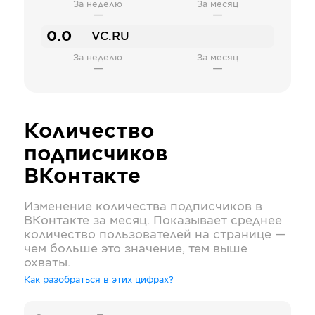
За неделю
За месяц
—
—
0.0
VC.RU
За неделю
За месяц
—
—
Количество
подписчиков
ВКонтакте
Изменение количества подписчиков в
ВКонтакте
за месяц. Показывает среднее
количество пользователей на странице —
чем больше это значение, тем выше
охваты.
Как разобраться в этих цифрах?