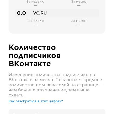
За неделю
За месяц
—
—
0.0
VC.RU
За неделю
За месяц
—
—
Количество
подписчиков
ВКонтакте
Изменение количества подписчиков в
ВКонтакте
за месяц. Показывает среднее
количество пользователей на странице —
чем больше это значение, тем выше
охваты.
Как разобраться в этих цифрах?