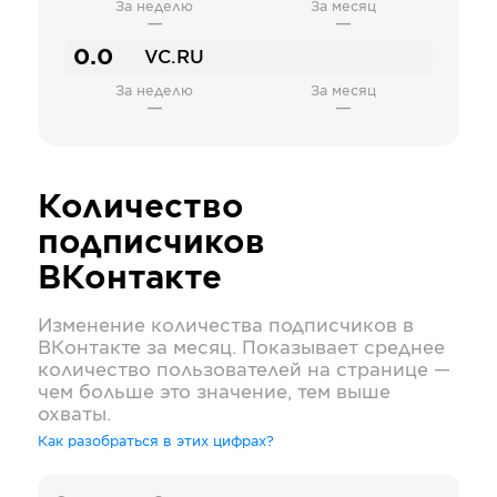
За неделю
За месяц
—
—
0.0
VC.RU
За неделю
За месяц
—
—
Количество
подписчиков
ВКонтакте
Изменение количества подписчиков в
ВКонтакте
за месяц. Показывает среднее
количество пользователей на странице —
чем больше это значение, тем выше
охваты.
Как разобраться в этих цифрах?