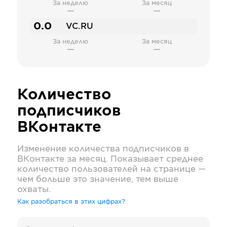
За неделю
За месяц
—
—
0.0
VC.RU
За неделю
За месяц
—
—
Количество
подписчиков
ВКонтакте
Изменение количества подписчиков в
ВКонтакте
за месяц. Показывает среднее
количество пользователей на странице —
чем больше это значение, тем выше
охваты.
Как разобраться в этих цифрах?