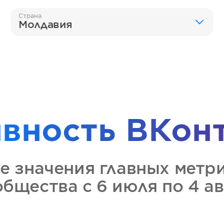
Страна
Молдавия
ивность
ВКон
е значения главных метр
общества
с 6 июля по 4 а