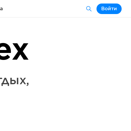
а
Войти
ex
тдых
,