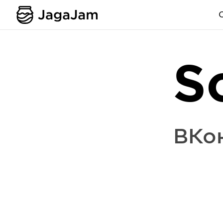
S
ВКо