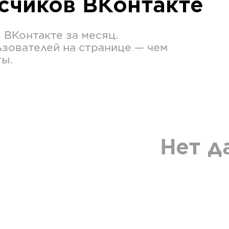
исчиков
ВКонтакте
в
ВКонтакте
за месяц.
зователей на странице — чем
ты.
Нет д