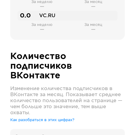
За неделю
За месяц
—
—
0.0
VC.RU
За неделю
За месяц
—
—
Количество
подписчиков
ВКонтакте
Изменение количества подписчиков в
ВКонтакте
за месяц. Показывает среднее
количество пользователей на странице —
чем больше это значение, тем выше
охваты.
Как разобраться в этих цифрах?