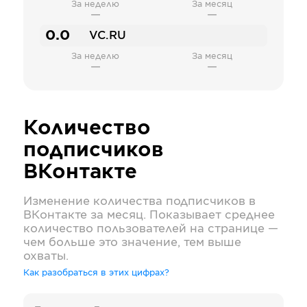
За неделю
За месяц
—
—
0.0
VC.RU
За неделю
За месяц
—
—
Количество
подписчиков
ВКонтакте
Изменение количества подписчиков в
ВКонтакте
за месяц. Показывает среднее
количество пользователей на странице —
чем больше это значение, тем выше
охваты.
Как разобраться в этих цифрах?