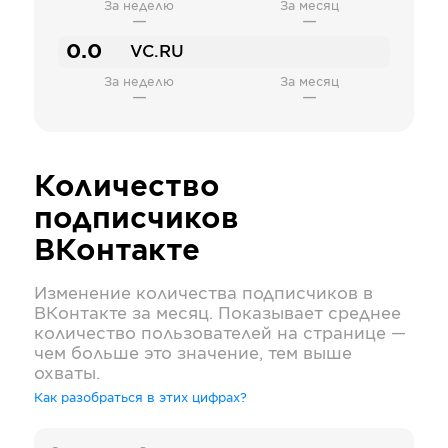
За неделю
За месяц
—
—
0.0
VC.RU
За неделю
За месяц
—
—
Количество
подписчиков
ВКонтакте
Изменение количества подписчиков в
ВКонтакте
за месяц. Показывает среднее
количество пользователей на странице —
чем больше это значение, тем выше
охваты.
Как разобраться в этих цифрах?