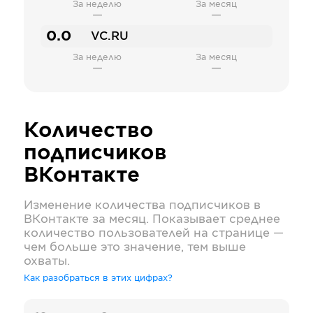
За неделю
За месяц
—
—
0.0
VC.RU
За неделю
За месяц
—
—
Количество
подписчиков
ВКонтакте
Изменение количества подписчиков в
ВКонтакте
за месяц. Показывает среднее
количество пользователей на странице —
чем больше это значение, тем выше
охваты.
Как разобраться в этих цифрах?