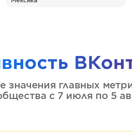
Мексика
ивность
ВКон
е значения главных метр
ообщества
с 7 июля по 5 а