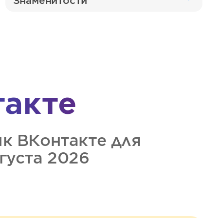
Знаменитости
такте
ик
ВКонтакте
для
вгуста 2026