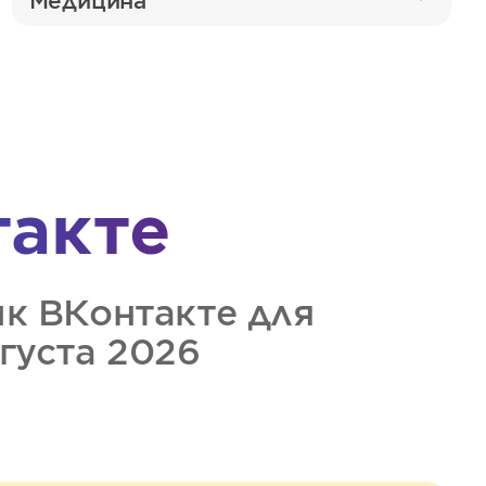
Медицина
такте
ик
ВКонтакте
для
вгуста 2026