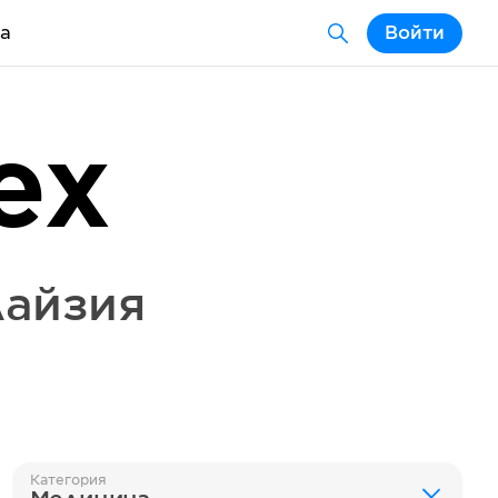
а
Войти
ex
айзия
Категория