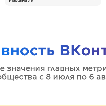
Малайзия
ивность
ВКон
е значения главных метр
ообщества
с 8 июля по 6 а