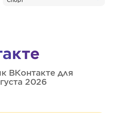
Спорт
такте
ик
ВКонтакте
для
вгуста 2026