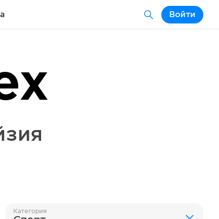
а
Войти
ex
йзия
Категория