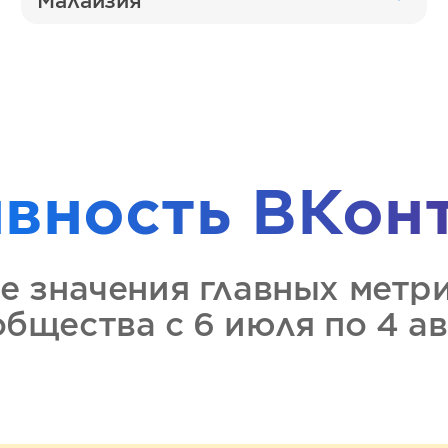
Малайзия
ивность
ВКон
е значения главных метр
общества
с 6 июля по 4 а