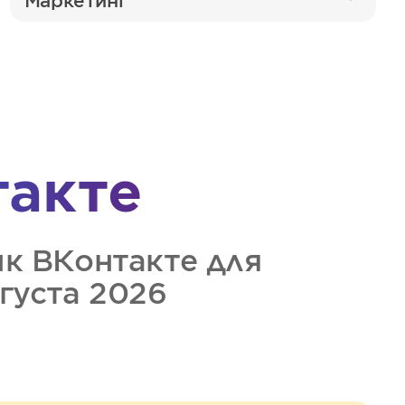
Маркетинг
такте
ик
ВКонтакте
для
вгуста 2026