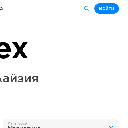
а
Войти
ex
лайзия
Категория