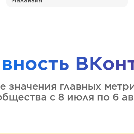
Малайзия
ивность
ВКон
е значения главных метр
ообщества
с 8 июля по 6 а