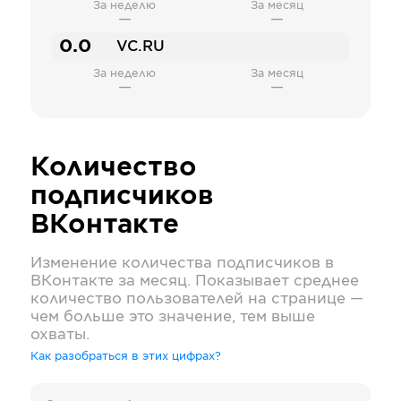
За неделю
За месяц
—
—
0.0
VC.RU
За неделю
За месяц
—
—
Количество
подписчиков
ВКонтакте
Изменение количества подписчиков в
ВКонтакте
за месяц. Показывает среднее
количество пользователей на странице —
чем больше это значение, тем выше
охваты.
Как разобраться в этих цифрах?