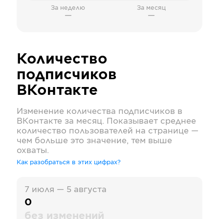
За неделю
За месяц
—
—
Количество
подписчиков
ВКонтакте
Изменение количества подписчиков в
ВКонтакте
за месяц. Показывает среднее
количество пользователей на странице —
чем больше это значение, тем выше
охваты.
Как разобраться в этих цифрах?
7 июля — 5 августа
0
без изменений