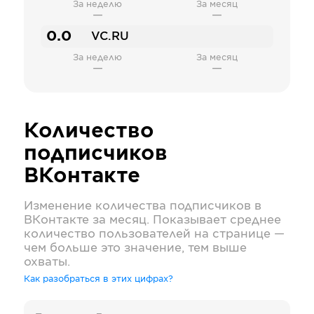
За неделю
За месяц
—
—
0.0
VC.RU
За неделю
За месяц
—
—
Количество
подписчиков
ВКонтакте
Изменение количества подписчиков в
ВКонтакте
за месяц. Показывает среднее
количество пользователей на странице —
чем больше это значение, тем выше
охваты.
Как разобраться в этих цифрах?