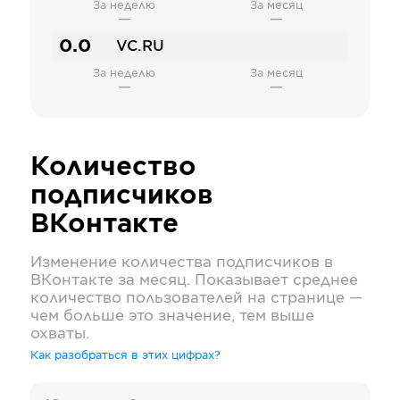
За неделю
За месяц
—
—
0.0
VC.RU
За неделю
За месяц
—
—
Количество
подписчиков
ВКонтакте
Изменение количества подписчиков в
ВКонтакте
за месяц. Показывает среднее
количество пользователей на странице —
чем больше это значение, тем выше
охваты.
Как разобраться в этих цифрах?