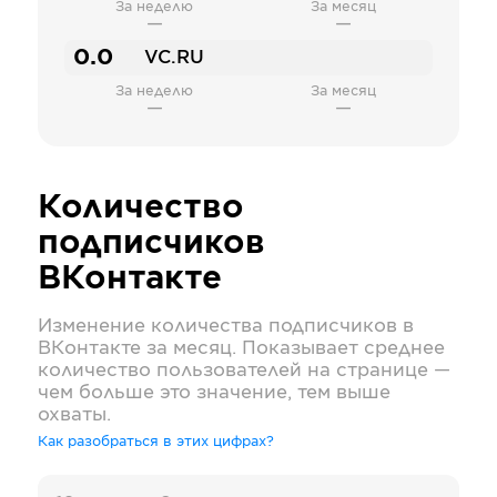
За неделю
За месяц
—
—
0.0
VC.RU
За неделю
За месяц
—
—
Количество
подписчиков
ВКонтакте
Изменение количества подписчиков в
ВКонтакте
за месяц. Показывает среднее
количество пользователей на странице —
чем больше это значение, тем выше
охваты.
Как разобраться в этих цифрах?