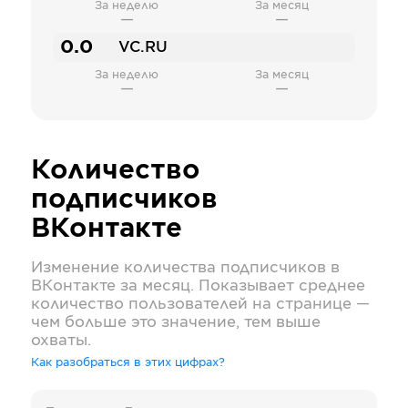
За неделю
За месяц
—
—
0.0
VC.RU
За неделю
За месяц
—
—
Количество
подписчиков
ВКонтакте
Изменение количества подписчиков в
ВКонтакте
за месяц. Показывает среднее
количество пользователей на странице —
чем больше это значение, тем выше
охваты.
Как разобраться в этих цифрах?