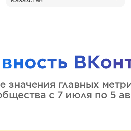
Казахстан
ивность
ВКон
е значения главных метр
ообщества
с 7 июля по 5 а