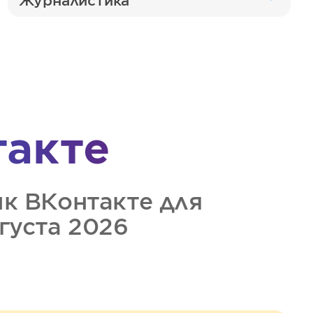
Журналистика
такте
ик
ВКонтакте
для
вгуста 2026