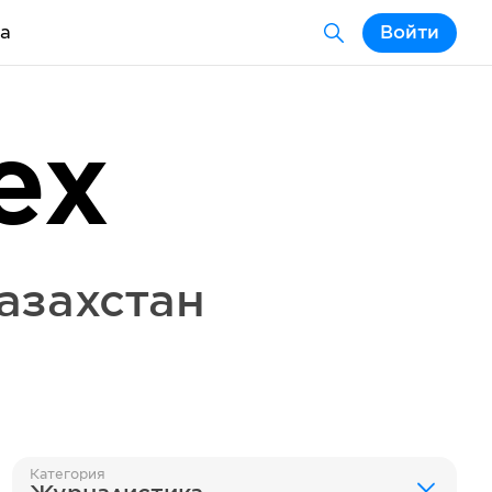
а
Войти
ex
азахстан
Категория