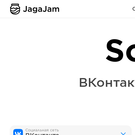
S
ВКонтак
Социальная сеть