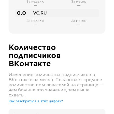
За неделю
За месяц
—
—
0.0
VC.RU
За неделю
За месяц
—
—
Количество
подписчиков
ВКонтакте
Изменение количества подписчиков в
ВКонтакте
за месяц. Показывает среднее
количество пользователей на странице —
чем больше это значение, тем выше
охваты.
Как разобраться в этих цифрах?