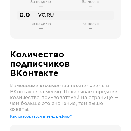
За неделю
За месяц
—
—
0.0
VC.RU
За неделю
За месяц
—
—
Количество
подписчиков
ВКонтакте
Изменение количества подписчиков в
ВКонтакте
за месяц. Показывает среднее
количество пользователей на странице —
чем больше это значение, тем выше
охваты.
Как разобраться в этих цифрах?