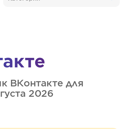
такте
ик
ВКонтакте
для
вгуста 2026