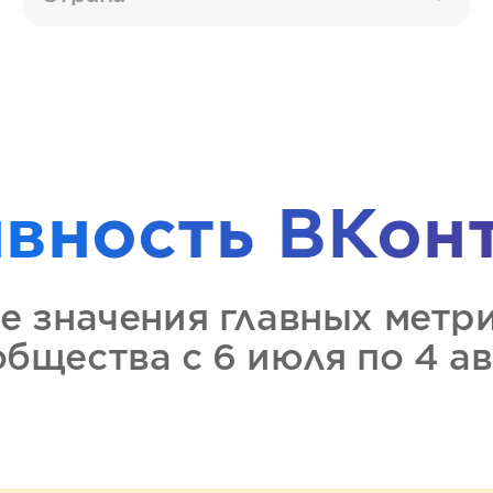
ивность
ВКон
е значения главных метр
общества
с 6 июля по 4 а