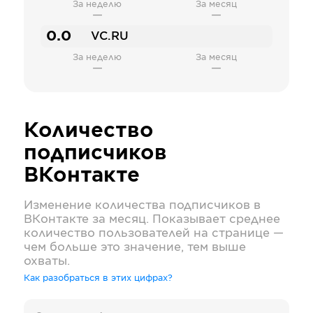
За неделю
За месяц
—
—
0.0
VC.RU
За неделю
За месяц
—
—
Количество
подписчиков
ВКонтакте
Изменение количества подписчиков в
ВКонтакте
за месяц. Показывает среднее
количество пользователей на странице —
чем больше это значение, тем выше
охваты.
Как разобраться в этих цифрах?