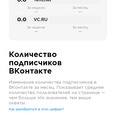
0.0
TenChat
За неделю
За месяц
—
—
0.0
VC.RU
За неделю
За месяц
—
—
Количество
подписчиков
ВКонтакте
Изменение количества подписчиков в
ВКонтакте
за месяц. Показывает среднее
количество пользователей на странице —
чем больше это значение, тем выше
охваты.
Как разобраться в этих цифрах?