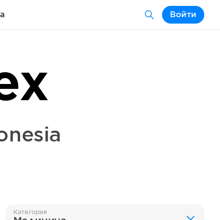
а
Войти
ex
onesia
Категория