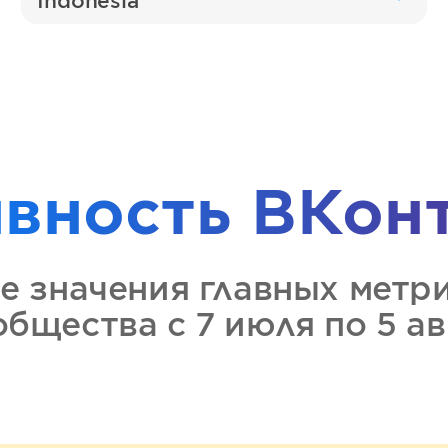
Indonesia
ивность
ВКон
е значения главных метр
ообщества
с 7 июля по 5 а