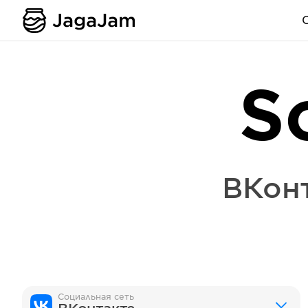
S
ВКон
Социальная сеть