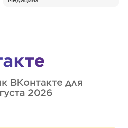
Медицина
такте
ик
ВКонтакте
для
вгуста 2026