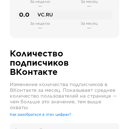
За неделю
За месяц
—
—
0.0
VC.RU
За неделю
За месяц
—
—
Количество
подписчиков
ВКонтакте
Изменение количества подписчиков в
ВКонтакте
за месяц. Показывает среднее
количество пользователей на странице —
чем больше это значение, тем выше
охваты.
Как разобраться в этих цифрах?