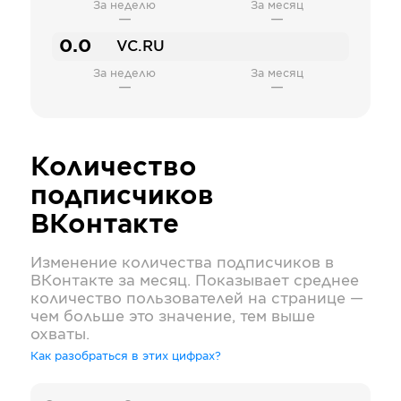
За неделю
За месяц
—
—
0.0
VC.RU
За неделю
За месяц
—
—
Количество
подписчиков
ВКонтакте
Изменение количества подписчиков в
ВКонтакте
за месяц. Показывает среднее
количество пользователей на странице —
чем больше это значение, тем выше
охваты.
Как разобраться в этих цифрах?