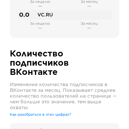
За неделю
За месяц
—
—
0.0
VC.RU
За неделю
За месяц
—
—
Количество
подписчиков
ВКонтакте
Изменение количества подписчиков в
ВКонтакте
за месяц. Показывает среднее
количество пользователей на странице —
чем больше это значение, тем выше
охваты.
Как разобраться в этих цифрах?