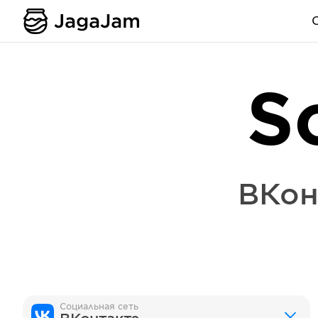
S
ВКон
Социальная сеть