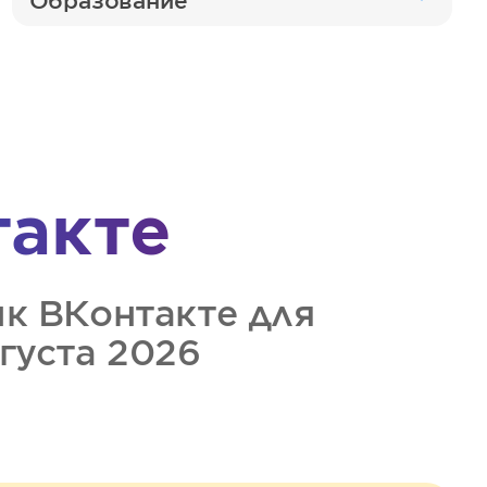
Образование
такте
ик
ВКонтакте
для
вгуста 2026