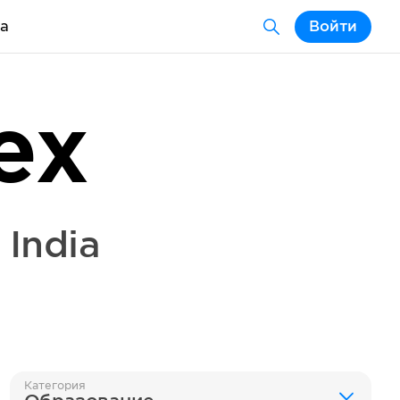
а
Войти
ex
,
India
Категория