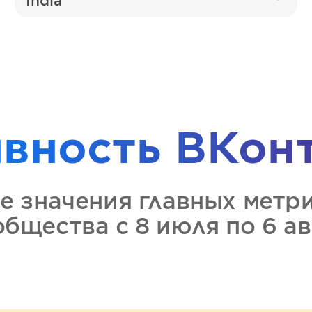
India
ивность
ВКон
е значения главных метр
ообщества
с 8 июля по 6 а