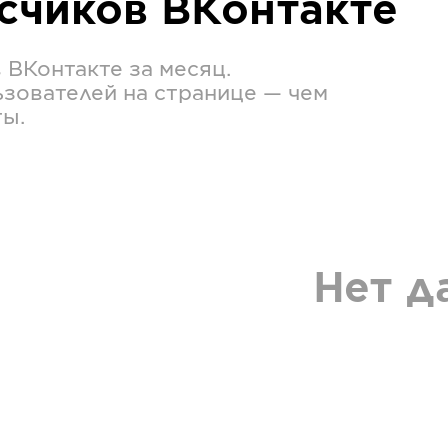
исчиков
ВКонтакте
в
ВКонтакте
за месяц.
зователей на странице — чем
ты.
Нет д