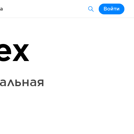
а
Войти
ex
бальная