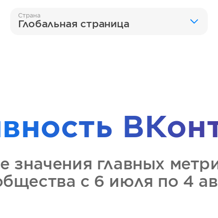
Страна
Глобальная страница
ивность
ВКон
е значения главных метр
общества
с 6 июля по 4 а